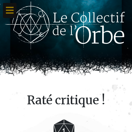
Accueil
Ton compte
Toutes nos créations
Qui sommes nous ?
Contacte-nous
Raté critique !
A